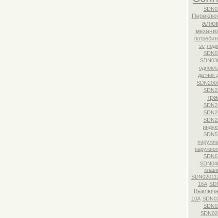
SDN0
Переклю
алю
механи
потребит
se
под
SDN0
SDN03
однокл
датчик 
SDN200
SDN2
гр
SDN2
SDN2
SDN2
индук
SDN5
наружн
наружног
SDN6
SDN04
клави
SDN02011
16А
SD
Выключа
10А
SDN0
SDN0
SDN02