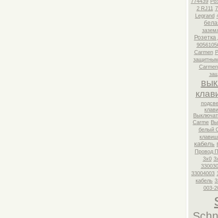
774439
Ро
2 RJ11
7
Legrand
бела
зазем
Розетка
9056105
Carmen
Р
защитны
Carmen
за
вык
клав
подсве
клав
Выключат
Carme
Вы
белый 
клавиш
кабель
Провод 
3x0
3
33003
33004003
кабель
3
003-2
Schn