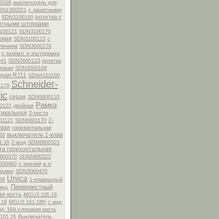
0168
выключатель для
DN1300321
с защитными
розетка с
SDN3100160
итными шторками
100121
SDN3100170
овая
SDN3100123
с
лением
SDN3000170
с заземл. и з/шторками
41
SDN3000123
розетка
мовая
SDN3000168
ная RJ11
SDN4101160
Schneider-
170
ic
серая
SDN5800133
Рамка
0123
двойная
тикальная
2-поста
2-
01121
SDN5801170
овая
горизонтальная
выключатель 1-клав
60
1.18
2-мод
SDN5800321
та горизонтальная
800370
SDN5800323
000460
с землей
и з/
рками
SDN3000470
Unica
68
1-клавишный
Перекрестный
инд.
ая кость
MGU3.105.18
.18
MGU3.161.18N
с инд.
нд. 16А слоновая кость
101.25
Выключатель.