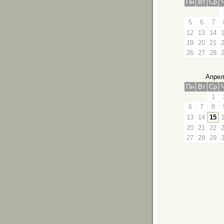
Пн
Вт
Ср
5
6
7
12
13
14
19
20
21
26
27
28
Апрел
Пн
Вт
Ср
1
6
7
8
13
14
15
20
21
22
27
28
29