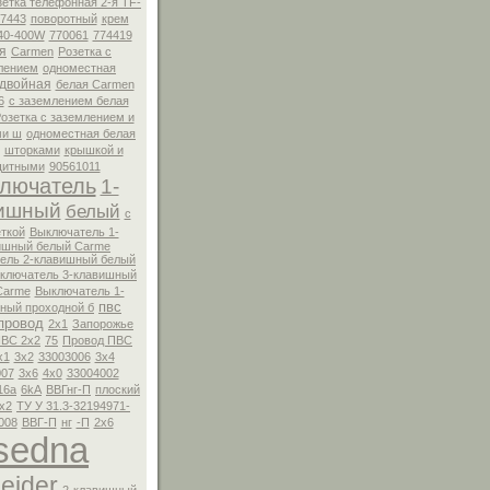
зетка телефонная 2-я TF-
7443
поворотный
крем
40-400W
770061
774419
я
Carmen
Розетка с
лением
одноместная
 двойная
белая Carmen
6
с заземлением белая
озетка с заземлением и
ми ш
одноместная белая
шторками
крышкой и
щитными
90561011
лючатель
1-
ишный
белый
c
ткой
Выключатель 1-
ишный белый Carme
ель 2-клавишный белый
ключатель 3-клавишный
Carme
Выключатель 1-
пвс
ный проходной б
провод
2x1
Запорожье
ПВС 2x2
75
Провод ПВС
x1
3x2
33003006
3x4
007
3x6
4x0
33004002
16а
6kA
ВВГнг-П
плоский
х2
ТУ У 31.3-32194971-
008
ВВГ-П
нг
-П
2х6
sedna
eider