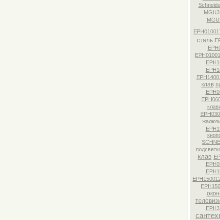
Schneide
MGU3.
MGU3
EPH01001
сталь
E
EPH
EPH0100
EPH1
EPH1
EPH1400
клав
п
EPH0
EPH06
клав
EPH030
жалюз
EPH1
кноп
SCHNE
подсветк
клав
EP
EPH0
EPH1
EPH15001
EPH150
окон
телевиз
EPH3
сантех