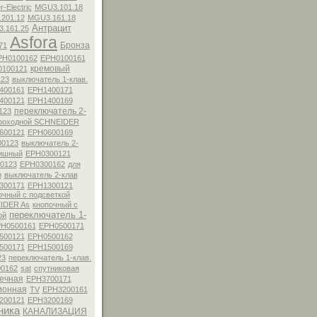
r-Electric
MGU3.101.18
201.12
MGU3.161.18
Антрацит
.161.25
Asfora
Бронза
71
PH0100162
EPH0100161
кремовый
0100121
123
выключатель 1-клав.
400161
EPH1400171
400121
EPH1400169
переключатель 2-
123
роходной SCHNEIDER
600121
EPH0600169
00123
выключатель 2-
ишный
EPH0300121
0123
EPH0300162
для
и
выключатель 2-клав
300171
EPH1300121
очный с подсветкой
IDER As
кнопочный с
переключатель 1-
ой
H0500161
EPH0500171
500121
EPH0500162
500171
EPH1500169
23
переключатель 1-клав.
0162
sat
спутниковая
ечная
EPH3700171
ионная
TV
EPH3200161
200121
EPH3200169
ника
КАНАЛИЗАЦИЯ