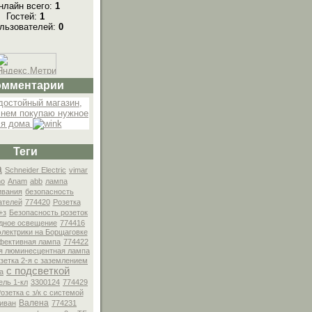
нлайн всего:
1
Гостей:
1
льзователей:
0
омментарии
достойный магазин,
 нем покупаю нужное
я дома
Теги
а
Schneider Electric
vimar
no
Anam
abb
лампа
ивания
безопасность
ателей
774420
Розетка
+з
Безопасность розеток
дное освещение
774416
лектрики на Борщаговке
фективная лампа
774422
я люминесцентная лампа
зетка 2-я с заземлением
с подсветкой
a
ль 1-кл
3300124
774429
озетка с з/к с системой
Валена
иван
774231