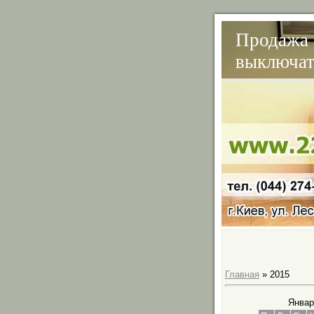
Продажа 
выключате
Главная
»
2015
Январ