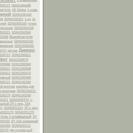
2-клавишный
проходной
300121
чатель
SE Sedna
1-клав.
миний
SDN0100160
зм
SDN0100321
1-кл
2х
елей
SDN0300160
точки
ключение
SDN0300168
300321
SDN0300360
Выключатели
00368
авишные
SDN0400160
движения
SDN2000260
Диммер
0270
датчик
200721
SDN2200621
афит
SDN2200670
200668
SDN2200560
200521
SDN2200568
200421
SDN2200470
тивный
SDN2200468
600121
SDN6100260
ый монтаж
коробка для
о монтажа
SDN6100221
100270
SDN6100268
00321
SDN0400370
1-
шный 2П с инд. 10А
21
SDN0201221
2П с инд.
N0201170
SDN0201270
тель 1-клавишный
2П
200160
2П 16А алюминий
200260
SDN0200121
00270
двухполюсный