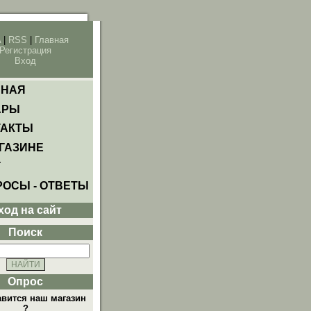
A
|
RSS
|
Главная
Регистрация
Вход
ВНАЯ
АРЫ
ТАКТЫ
ГАЗИНЕ
Г
ОСЫ - ОТВЕТЫ
ход на сайт
Поиск
Опрос
авится наш магазин
?