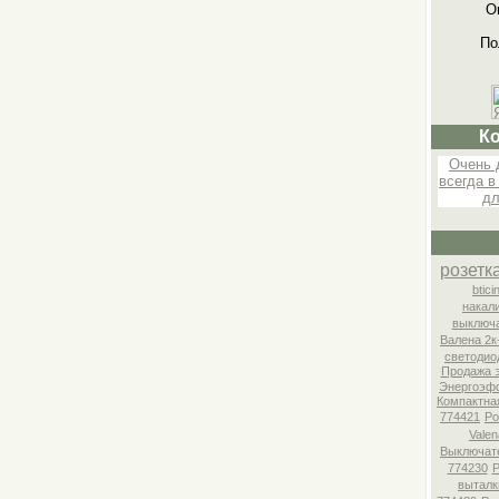
О
По
К
Очень 
всегда в
дл
розетк
btici
накал
выключ
Валена 2к
светодио
Продажа э
Энергоэф
Компактна
774421
Ро
Valen
Выключате
774230
Р
выталк