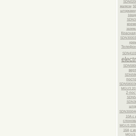
SDN020
жалюзи
S
шторками
защ
SDN3
крем
зазем
Красная
SDN30003
кре
Телефон
SDN4101
electr
SDN580
вер
SDN58
пост
SDN58003
MGU3.20
2-пос
SDN5
SDN3
што
SDN30004
10А с 
слонов
MGU3.205
16А
с и
MGU3.