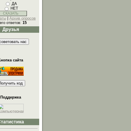
ДА
НЕТ
аты
|
Архив опросов
его ответов:
15
Друзья
Кнопка сайта
Поддержка
Статистика