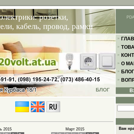
электрики: розетки,
PD
ли, кабель, провод, рамки
ГЛА
ТОВ
КОН
О МА
БЛО
ВОПР
БЛОГ
В
Вам нр
ь 2015
Март 2015